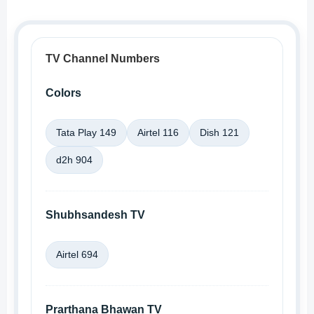
TV Channel Numbers
Colors
Tata Play 149
Airtel 116
Dish 121
d2h 904
Shubhsandesh TV
Airtel 694
Prarthana Bhawan TV