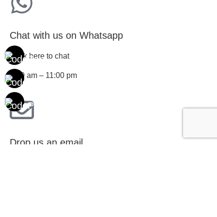
Chat with us on Whatsapp
Click here to chat
6:30 am – 11:00 pm
Drop us an email
Reach us at connect@cbnindia.org and we'll respond to
you within 48 hours
Or fill up the form below and we'll get in touch with you