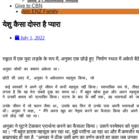
Book a Counselling Session
Give to CBN
Join ENZ Family
येशु कैसा दोस्त है प्यारा
July 1, 2022
स्कूल में एक युवा लड़के के रूप में, अनुका एक छोड़े हुए निर्माण स्थल में अकेले 
अनुका चोफी का बचपन अकेला था।
छोटी सी उम्र में, अनुका ने अकेलापन महसूस किया, जो
 कई वयस्कों ने अपने पूरे जीवन में कभी महसूस नहीं किया। स्वाभाविक रूप से, तीव्र उदासी की यह निरंतर भावना अवसाद में विकसित होने लगी। इसी समय, उसे एक लड़की से भी प्यार हो गया, लेकिन अस्वीकृति के बाद  उसे अस्वीकृति मिली। "मुझे 
लगता है कि वह मेरा सबसे दुख का समय था। मैं बहुत खोया हुआ और अलग महसूस क
ने उनकी क्षमता को प्रभावित किया। घटना के बाद के वर्षों तक, वह भावनाओं को 
उनके जीवन में जो चलन जैसा था, उसके बाद फिर से उनके पास अपनी भावनाओं क
थी। अनुका ने कहा, " मैंने अपना खुद का नेतृत्व करने का फैसला किया और अप
उसे छोड़ नहीं रहा था।
अनुका ने घुटने टेककर प्रार्थना करने का फैसला किया। उसने परमेश्वर को पुक
था। “मैं बहुत हताश महसूस कर रहा था, मुझे पसीना आ रहा था और मैं कमजोर महसू
बख्तरबंद हो रहा है, ”अनुका ने ठीक उसी क्षण का वर्णन करते हुए कहा जब उनका