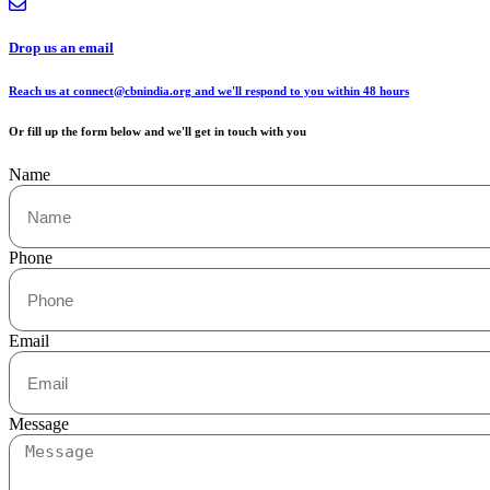
Drop us an email
Reach us at connect@cbnindia.org and we'll respond to you within 48 hours
Or fill up the form below and we'll get in touch with you
Name
Phone
Email
Message