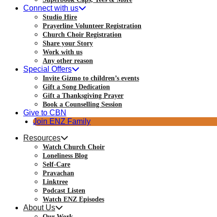
Connect with us
Studio Hire
Prayerline Volunteer Registration
Church Choir Registration
Share your Story
Work with us
Any other reason
Special Offers
Invite Gizmo to children’s events
Gift a Song Dedication
Gift a Thanksgiving Prayer
Book a Counselling Session
Give to CBN
Join ENZ Family
Resources
Watch Church Choir
Loneliness Blog
Self-Care
Pravachan
Linktree
Podcast Listen
Watch ENZ Episodes
About Us
Our Work