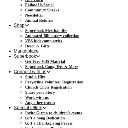
Follow Us/Social
Community Speaks
Newsletter
Annual Returns
Shop
Superbook Merchandise
Animated Bible story collection
VBS kids camp series
Decor & Gifts
Marketplace
Superbook
Get Free VBS Material
Superbook Caps, Tees & More
Connect with us
Studio Hire
Prayerline Volunteer Registration
Church Choir Registration
Share your Story
Work with us
Any other reason
Special Offers
Invite Gizmo to children’s events
Gift a Song Dedication
Gift a Thanksgiving Prayer