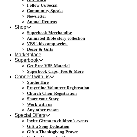
Follow Us/Social
Community Speaks
Newsletter
Annual Returns
Shop
Superbook Merchandise
Animated Bible story collection
VBS kids camp series
Decor & Gifts
Marketplace
Superbook
Get Free VBS Material
Superbook Caps, Tees & More
Connect with us
Studio Hire
Prayerline Volunteer Registration
Church Choir Registration
Share your Story
Work with us
Any other reason
Special Offers
Invite Gizmo to children’s events
Gift a Song Dedication
Gift a Thanksgiving Prayer