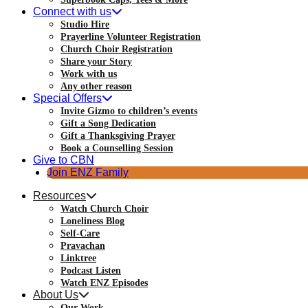
Connect with us
Studio Hire
Prayerline Volunteer Registration
Church Choir Registration
Share your Story
Work with us
Any other reason
Special Offers
Invite Gizmo to children’s events
Gift a Song Dedication
Gift a Thanksgiving Prayer
Book a Counselling Session
Give to CBN
Join ENZ Family
Resources
Watch Church Choir
Loneliness Blog
Self-Care
Pravachan
Linktree
Podcast Listen
Watch ENZ Episodes
About Us
Our Work