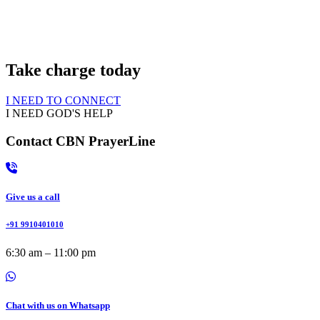
Get Devotional Resources
Do you also have a personal story to share
Take charge today
I NEED TO CONNECT
I NEED GOD'S HELP
Contact CBN PrayerLine
Give us a call
+91 9910401010
6:30 am – 11:00 pm
Chat with us on Whatsapp